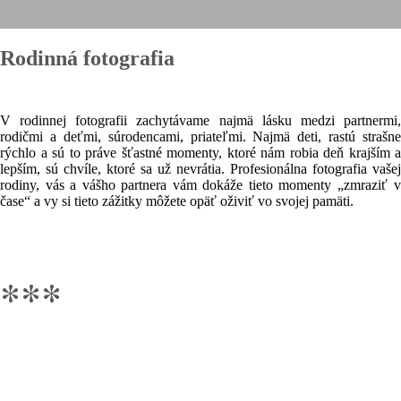
Rodinná fotografia
V rodinnej fotografii zachytávame najmä lásku medzi partnermi,
rodičmi a deťmi, súrodencami, priateľmi. Najmä deti, rastú strašne
rýchlo a sú to práve šťastné momenty, ktoré nám robia deň krajším a
lepším, sú chvíle, ktoré sa už nevrátia. Profesionálna fotografia vašej
rodiny, vás a vášho partnera vám dokáže tieto momenty „zmraziť v
čase“ a vy si tieto zážitky môžete opäť oživiť vo svojej pamäti.
***