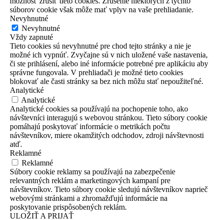
možnosť zrušiť tieto cookies. Zrušenie niektorých z týchto
súborov cookie však môže mať vplyv na vaše prehliadanie.
Nevyhnutné
Nevyhnutné
Vždy zapnuté
Tieto cookies sú nevyhnutné pre chod tejto stránky a nie je
možné ich vypnúť. Zvyčajne sú v nich uložené vaše nastavenia,
či ste prihlásení, alebo iné informácie potrebné pre aplikáciu aby
správne fungovala. V prehliadači je možné tieto cookies
blokovať ale časti stránky sa bez nich môžu stať nepoužiteľné.
Analytické
Analytické
Analytické cookies sa používajú na pochopenie toho, ako
návštevníci interagujú s webovou stránkou. Tieto súbory cookie
pomáhajú poskytovať informácie o metrikách počtu
návštevníkov, miere okamžitých odchodov, zdroji návštevnosti
atď.
Reklamné
Reklamné
Súbory cookie reklamy sa používajú na zabezpečenie
relevantných reklám a marketingových kampaní pre
návštevníkov. Tieto súbory cookie sledujú návštevníkov naprieč
webovými stránkami a zhromažďujú informácie na
poskytovanie prispôsobených reklám.
ULOŽIŤ A PRIJAŤ