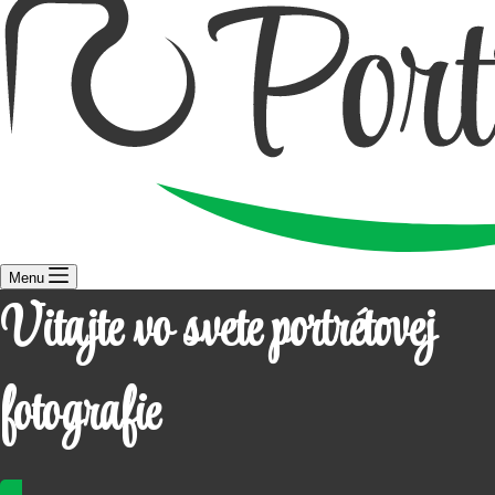
Menu
Vitajte vo svete portrétovej
fotografie