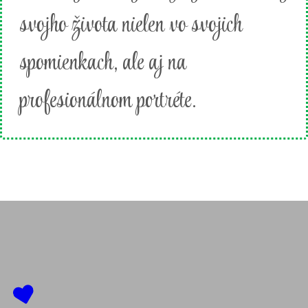
svojho života nielen vo svojich
spomienkach, ale aj na
profesionálnom portréte.