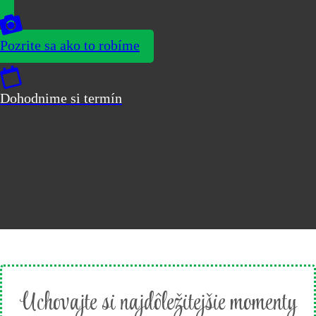
Pozrite sa ako to robíme
Dohodnime si termín
Uchovajte si najdôležitejšie momenty