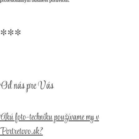
profesionálnym business portrétom.
***
Od nás pre Vás
Akú foto-techniku používame my v
Portretovo.sk?