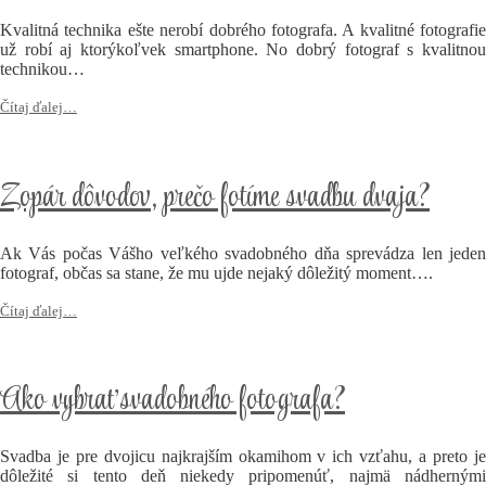
Kvalitná technika ešte nerobí dobrého fotografa. A kvalitné fotografie
už robí aj ktorýkoľvek smartphone. No dobrý fotograf s kvalitnou
technikou…
Čítaj ďalej…
Zopár dôvodov, prečo fotíme svadbu dvaja?
Ak Vás počas Vášho veľkého svadobného dňa sprevádza len jeden
fotograf, občas sa stane, že mu ujde nejaký dôležitý moment….
Čítaj ďalej…
Ako vybrať svadobného fotografa?
Svadba je pre dvojicu najkrajším okamihom v ich vzťahu, a preto je
dôležité si tento deň niekedy pripomenúť, najmä nádhernými