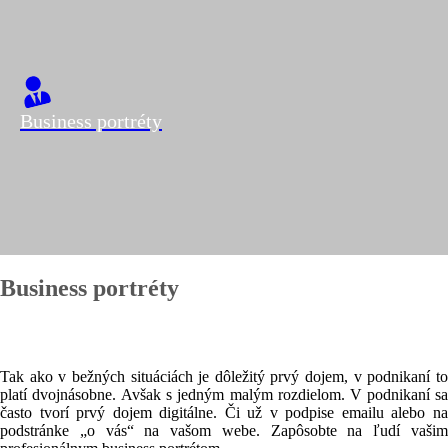
Business portréty
Business portréty
Tak ako v bežných situáciách je dôležitý prvý dojem, v podnikaní to
platí dvojnásobne. Avšak s jedným malým rozdielom. V podnikaní sa
často tvorí prvý dojem digitálne. Či už v podpise emailu alebo na
podstránke „o vás“ na vašom webe. Zapôsobte na ľudí vašim