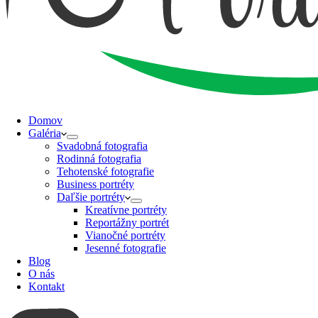
Domov
Galéria
Svadobná fotografia
Rodinná fotografia
Tehotenské fotografie
Business portréty
Daľšie portréty
Kreatívne portréty
Reportážny portrét
Vianočné portréty
Jesenné fotografie
Blog
O nás
Kontakt