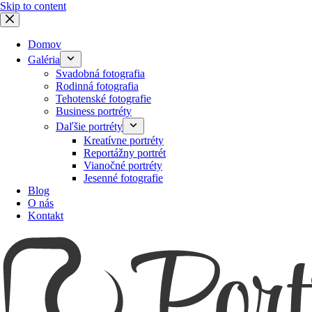
Skip to content
Domov
Galéria
Svadobná fotografia
Rodinná fotografia
Tehotenské fotografie
Business portréty
Daľšie portréty
Kreatívne portréty
Reportážny portrét
Vianočné portréty
Jesenné fotografie
Blog
O nás
Kontakt